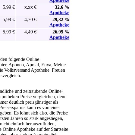
Apotheke
5,99 €
x,xx €
32,6 %
Apotheke
5,99 €
4,70 €
29,32 %
Apotheke
5,99 €
4,49 €
26,95 %
Apotheke
rden folgende Online
nter, Aponeo, Apotal, Euva, Meine
die Volksversand Apotheke. Freuen
svergleich.
ndliche und zeitraubende Online-
dapotheken Preise vergleichen, denn
mer deutlich preisgünstiger als
reisersparnis kann es von einer
ben. Es lohnt sich also, die Preise
etzten Jahren so stark angestiegen,
nicht einfach herauszufinden,
e Online Apotheke auf der Startseite
ten, aber andere Arzneimittel