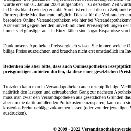
wurde erst am 01. Januar 2004 aufgehoben – zu derselben Zeit wur
in Deutschland (wieder) erlaubt. Somit ist erst seit diesem Zeitpunk
für rezeptfreie Medikamente möglich. Dies ist für die Verbraucher ein
besonders Online Versandapotheken wie hier bei Versandapothekenver
Arzneimittel gegenüber den unverbindlichen Preisempfehlungen der H
immer viel günstiger an – in Einzelfällen sind sogar Ersparnisse von 
Dank unseres Apotheken Preisvergleich wissen Sie immer, welche O
billige Preise auszeichnen und brauchen nicht erst umständlich im Int
Bedenken Sie aber bitte, dass auch Onlineapotheken rezeptpflich
preisgünstiger anbieten dürfen, da diese einer gesetzlichen Preis
Trotzdem kann man in Versandapotheken auch rezeptpflichtige Medi
natürlich den lästigen und zeitraubenden Gang zur nächsten Apothek
muss man zwar den Versandapotheken aus gesetzlichen Gründen das g
aber um die dafür anfallenden Portokosten einzusparen, kann man s
kostenlos Freiumschläge zukommen lassen (oder von der jeweiligen 
ausdrucken).
© 2009 - 2022 Versandapothekenvergle