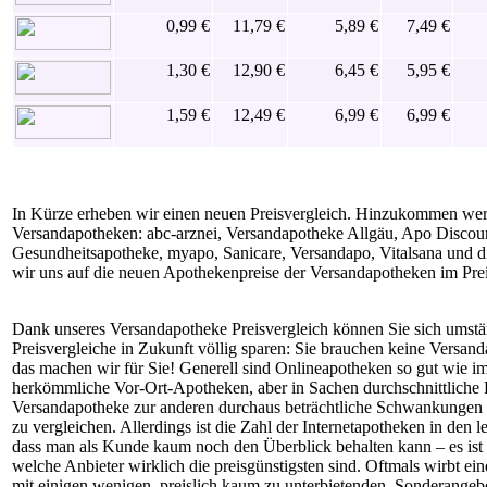
0,99 €
11,79 €
5,89 €
7,49 €
1,30 €
12,90 €
6,45 €
5,95 €
1,59 €
12,49 €
6,99 €
6,99 €
In Kürze erheben wir einen neuen Preisvergleich. Hinzukommen we
Versandapotheken: abc-arznei, Versandapotheke Allgäu, Apo Discou
Gesundheitsapotheke, myapo, Sanicare, Versandapo, Vitalsana und 
wir uns auf die neuen Apothekenpreise der Versandapotheken im Prei
Dank unseres Versandapotheke Preisvergleich können Sie sich umstä
Preisvergleiche in Zukunft völlig sparen: Sie brauchen keine Versan
das machen wir für Sie! Generell sind Onlineapotheken so gut wie im
herkömmliche Vor-Ort-Apotheken, aber in Sachen durchschnittliche P
Versandapotheke zur anderen durchaus beträchtliche Schwankungen ge
zu vergleichen. Allerdings ist die Zahl der Internetapotheken in den l
dass man als Kunde kaum noch den Überblick behalten kann – es ist 
welche Anbieter wirklich die preisgünstigsten sind. Oftmals wirbt ein
mit einigen wenigen, preislich kaum zu unterbietenden, Sonderangebo