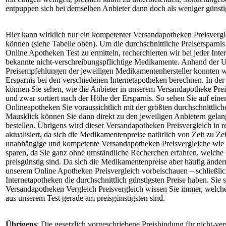
entpuppen sich bei demselben Anbieter dann doch als weniger günsti
Hier kann wirklich nur ein kompetenter Versandapotheken Preisvergle
können (siehe Tabelle oben). Um die durchschnittliche Preisersparni
Online Apotheken Test zu ermitteln, recherchierten wir bei jeder Inte
bekannte nicht-verschreibungspflichtige Medikamente. Anhand der 
Preisempfehlungen der jeweiligen Medikamentenhersteller konnten wi
Ersparnis bei den verschiedenen Internetapotheken berechnen. In der
können Sie sehen, wie die Anbieter in unserem Versandapotheke Prei
und zwar sortiert nach der Höhe der Ersparnis. So sehen Sie auf eine
Onlineapotheken Sie voraussichtlich mit der größten durchschnittlic
Mausklick können Sie dann direkt zu den jeweiligen Anbietern gelan
bestellen. Übrigens wird dieser Versandapotheken Preisvergleich in
aktualisiert, da sich die Medikamentenpreise natürlich von Zeit zu Z
unabhängige und kompetente Versandapotheken Preisvergleiche wie d
sparen, da Sie ganz ohne umständliche Recherchen erfahren, welche
preisgünstig sind. Da sich die Medikamentenpreise aber häufig änder
unserem Online Apotheken Preisvergleich vorbeischauen – schließlic
Internetapotheken die durchschnittlich günstigsten Preise haben. Sie
Versandapotheken Vergleich Preisvergleich wissen Sie immer, welch
aus unserem Test gerade am preisgünstigsten sind.
Übrigens
: Die gesetzlich vorgeschriebene Preisbindung für nicht-ver