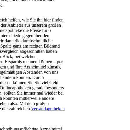
g.
ich helfen, wie Sie ihn hier finden
s der Anbieter aus unserem großen
rnetapotheke die Preise für 6
Unterschiede gegenüber den
r dann die durchschnittliche
 Spalte ganz am rechten Bildrand
svergleich abgeschnitten haben –
n Blick, bei welchen
hen Ersparnis rechnen können – per
gen und Ihre Arzneimittel günstig
 regelmäßigen Abständen von uns
eit ändern können. Durch
iesen können Sie Sie viel Geld
 Onlineapotheken gerade besonders
n, sollten Sie immer mal wieder bei
h könnten mittlerweile andere
 sehen also: Mit dem großen
e der zahlreichen
Versandapotheken
schreibungspflichtige Arzneimittel