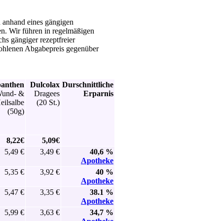
h anhand eines gängigen
n. Wir führen in regelmäßigen
s gängiger rezeptfreier
fohlenen Abgabepreis gegenüber
anthen
Dulcolax
Durschnittliche
und- &
Dragees
Erparnis
eilsalbe
(20 St.)
(50g)
8,22€
5,09€
5,49 €
3,49 €
40,6 %
Apotheke
5,35 €
3,92 €
40 %
Apotheke
5,47 €
3,35 €
38.1 %
Apotheke
5,99 €
3,63 €
34,7 %