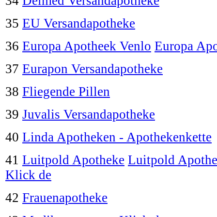
34
Delmed Versandapotheke
35
EU Versandapotheke
36
Europa Apotheek Venlo
Europa Apo
37
Eurapon Versandapotheke
38
Fliegende Pillen
39
Juvalis Versandapotheke
40
Linda Apotheken - Apothekenkette
41
Luitpold Apotheke
Luitpold Apoth
Klick de
42
Frauenapotheke