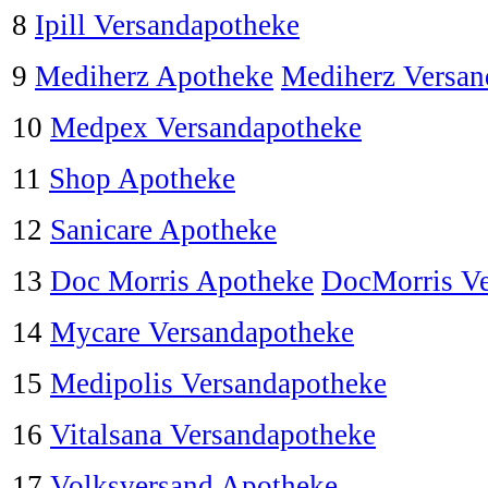
8
Ipill Versandapotheke
9
Mediherz Apotheke
Mediherz Versan
10
Medpex Versandapotheke
11
Shop Apotheke
12
Sanicare Apotheke
13
Doc Morris Apotheke
DocMorris Ve
14
Mycare Versandapotheke
15
Medipolis Versandapotheke
16
Vitalsana Versandapotheke
17
Volksversand Apotheke