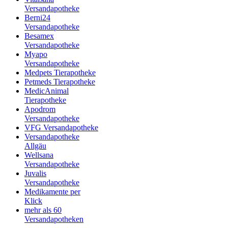
Versandapotheke
Berni24
Versandapotheke
Besamex
Versandapotheke
Myapo
Versandapotheke
Medpets Tierapotheke
Petmeds Tierapotheke
MedicAnimal
Tierapotheke
Apodrom
Versandapotheke
VFG Versandapotheke
Versandapotheke
Allgäu
Wellsana
Versandapotheke
Juvalis
Versandapotheke
Medikamente per
Klick
mehr als 60
Versandapotheken